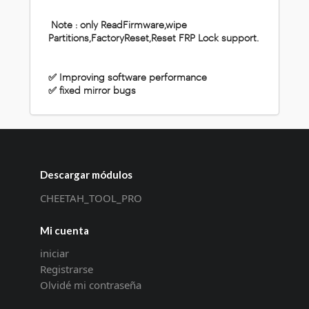
Note : only ReadFirmware,wipe
Partitions,FactoryReset,Reset FRP Lock support.
✅ Improving software performance
✅ fixed mirror bugs
Descargar módulos
CHEETAH_TOOL_PRO
Mi cuenta
iniciar
Registrarse
Olvidé mi contraseña