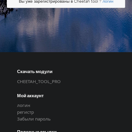
Вы уже зарегистрированы в Cheetah tool ?
логин
Скачать модули
CHEETAH_TOOL_PRO
Мой аккаунт
логин
регистр
Забыли пароль
Полезные ссылки