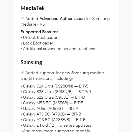
MediaTek
✅ Added
Advanced Authorization
for Samsung
MediaTek V6
Supported Features:
• Unlock Bootloader
• Lock Bootloader
• Additional advanced service functions
Samsung
✅ Added support for new Samsung models
and BIT revisions, including:
• Galaxy S24 Ultra (S9280/N) — BIT-5
• Galaxy S23 Ultra (S918N/B) — BIT-7/9
• Galaxy S22 Ultra (S908E) — BIT-D
• Galaxy M55 5G (M556B) — BIT-5
• Galaxy A05s (A057G) — BIT-A
• Galaxy A73 5G (A736B) — BIT-B
• Galaxy A23 5G (A236E/B) — BIT-E
• Galaxy Z Fold / Z Flip series updates
• And many more supported models...