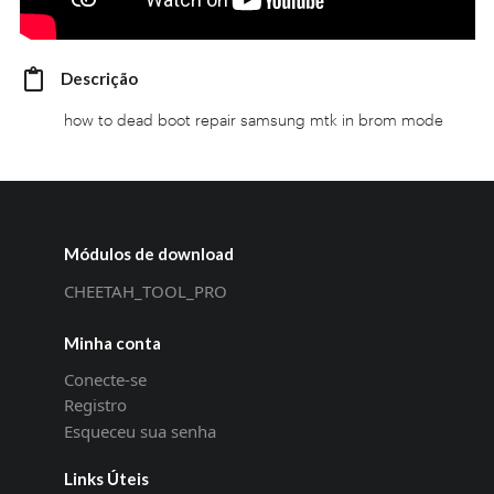
Descrição
how to dead boot repair samsung mtk in brom mode
Módulos de download
CHEETAH_TOOL_PRO
Minha conta
Conecte-se
Registro
Esqueceu sua senha
Links Úteis