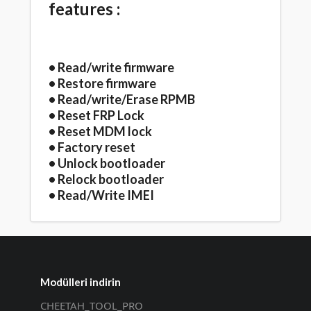
features :
• Read/write firmware
• Restore firmware
• Read/write/Erase RPMB
• Reset FRP Lock
• Reset MDM lock
• Factory reset
• Unlock bootloader
• Relock bootloader
• Read/Write IMEI
Modülleri indirin
CHEETAH_TOOL_PRO