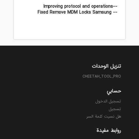
--Improving protocol and operations
-- Fixed Remove MDM Locks Samsung
تنزيل الوحدات
CHEETAH_TOOL_PRO
حسابي
تسجيل الدخول
تسجيل
هل نسيت كلمة السر
روابط مفيدة