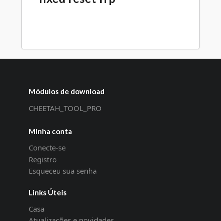
Módulos de download
CHEETAH_TOOL_PRO
Minha conta
Conecte-se
Registro
Esqueceu sua senha
Links Úteis
Casa
Atualizações e novidades